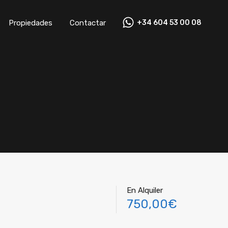
os
Propiedades
Contactar
+34 604 53 00 08
Propiedades
Contactar
+34 604 53 00 08
En Alquiler
750,00€