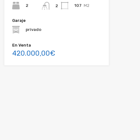
2
107
M2
2
Garaje
privado
En Venta
420.000,00€