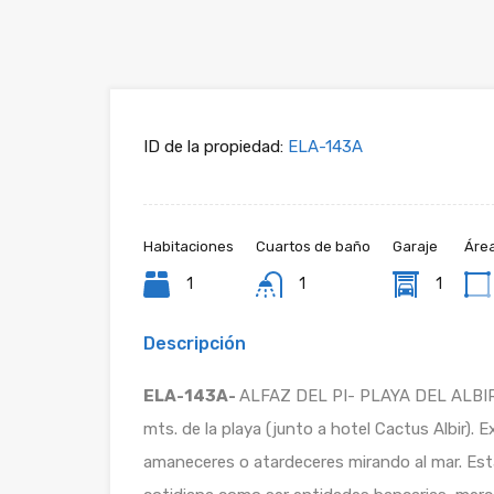
ID de la propiedad:
ELA-143A
Habitaciones
Cuartos de baño
Garaje
Áre
1
1
1
Descripción
ELA-143A-
ALFAZ DEL PI- PLAYA DEL ALBIR- 
mts. de la playa (junto a hotel Cactus Albir). 
amaneceres o atardeceres mirando al mar. Está